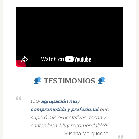
TESTIMONIOS
Una
agrupación muy
comprometida y profesional
que
superó mis expectativas, tocan y
cantan bien. Muy recomendable!!!
Susana Morquecho