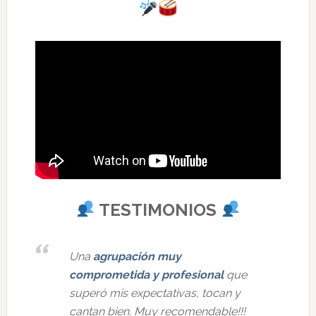
TESTIMONIOS
Una
agrupación muy
comprometida y profesional
que
superó mis expectativas, tocan y
cantan bien. Muy recomendable!!!