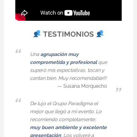
TESTIMONIOS
Una
agrupación muy
comprometida y profesional
que
superó mis expectativas, tocan y
cantan bien. Muy recomendable!!!
Susana Morquecho
De lujo el Grupo Paradigma el
mejor que llegó a mi evento. Lo
recomiendo completamente;
muy buen ambiente y excelente
presentación
. Los volveré a