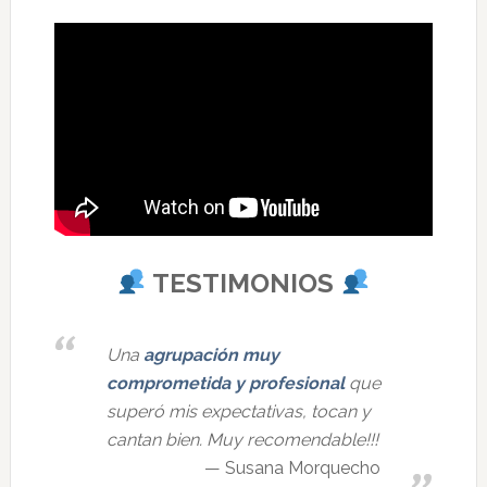
TESTIMONIOS
Una
agrupación muy
comprometida y profesional
que
superó mis expectativas, tocan y
cantan bien. Muy recomendable!!!
Susana Morquecho